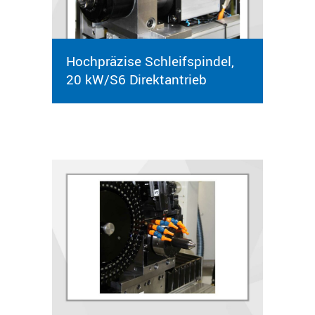
Hochpräzise Schleifspindel,
20 kW/S6 Direktantrieb